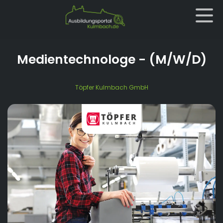
Medientechnologe
- (M/W/D)
Töpfer Kulmbach GmbH