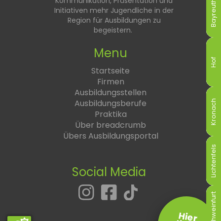
Kommunikation, Präsentation und
Bayreuth
Bayreuth
Bayreuth
Bayreuth
Bayreuth
Bayreuth
Initiativen mehr Jugendliche in der
Region für Ausbildungen zu
begeistern.
Menu
Hof
Hof
Hof
Hof
Hof
Hof
Startseite
Firmen
Ausbildungsstellen
Ausbildungsberufe
Kronach
Kronach
Kronach
Kronach
Kronach
Kronach
Praktika
Über breadcrumb
Übers Ausbildungsportal
Lichtenfels
Lichtenfels
Lichtenfels
Lichtenfels
Lichtenfels
Lichtenfels
Social Media
Schweinfurt
Schweinfurt
Schweinfurt
Schweinfurt
Schweinfurt
Schweinfurt
Hier