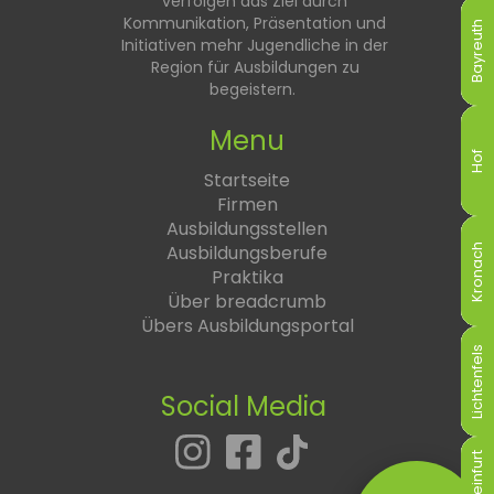
verfolgen das Ziel durch
Kommunikation, Präsentation und
Bayreuth
Bayreuth
Bayreuth
Bayreuth
Bayreuth
Bayreuth
Initiativen mehr Jugendliche in der
Region für Ausbildungen zu
begeistern.
Menu
Hof
Hof
Hof
Hof
Hof
Hof
Startseite
Firmen
Ausbildungsstellen
Ausbildungsberufe
Kronach
Kronach
Kronach
Kronach
Kronach
Kronach
Praktika
Über breadcrumb
Übers Ausbildungsportal
Lichtenfels
Lichtenfels
Lichtenfels
Lichtenfels
Lichtenfels
Lichtenfels
Social Media
Schweinfurt
Schweinfurt
Schweinfurt
Schweinfurt
Schweinfurt
Schweinfurt