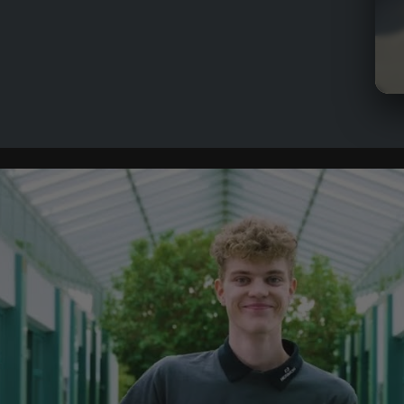
• P
Eng
• P
Sch
• S
Aut
• M
• P
mit
• L