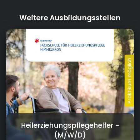
60
Anzahl Azubis:
Weitere Ausbildungsstellen
21
Mitarbeiterzahl:
Heilerziehungspflegehelfer
-
(M/W/D)