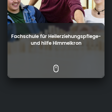
Fachschule für Heilerziehungspflege-
und hilfe Himmelkron
Ausbildung
Fortbildung
1991
Gründungsjahr:
Netzwerkarbeit mit Ausbildungsstellen
Öffentlichkeitsarbeit