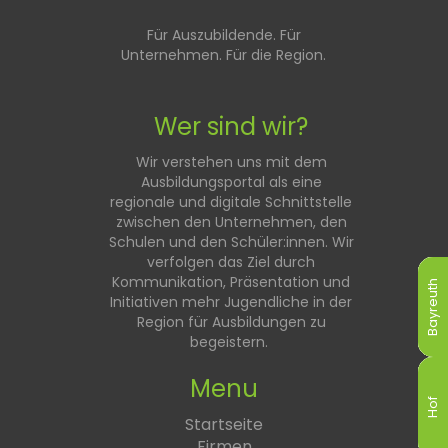
Für Auszubildende. Für
Unternehmen. Für die Region.
Wer sind wir?
Wir verstehen uns mit dem
Ausbildungsportal als eine
regionale und digitale Schnittstelle
zwischen den Unternehmen, den
Schulen und den Schüler:innen. Wir
verfolgen das Ziel durch
Kommunikation, Präsentation und
Bayreuth
Bayreuth
Bayreuth
Bayreuth
Bayreuth
Bayreuth
Initiativen mehr Jugendliche in der
Region für Ausbildungen zu
begeistern.
Menu
Hof
Hof
Hof
Hof
Hof
Hof
Startseite
Firmen