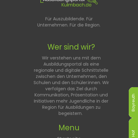
Für Auszubildende. Für
Unternehmen. Für die Region.
Wer sind wir?
Wir verstehen uns mit dem
Ausbildungsportal als eine
regionale und digitale Schnittstelle
zwischen den Unternehmen, den
Schulen und den Schüler:innen. Wir
verfolgen das Ziel durch
Kommunikation, Präsentation und
Bayreuth
Bayreuth
Bayreuth
Bayreuth
Bayreuth
Bayreuth
Initiativen mehr Jugendliche in der
Region für Ausbildungen zu
begeistern.
Menu
Hof
Hof
Hof
Hof
Hof
Hof