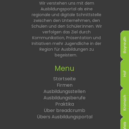
Wir verstehen uns mit dem
Ausbildungsportal als eine
regionale und digitale Schnittstelle
zwischen den Unternehmen, den
Schulen und den Schüler:innen. Wir
verfolgen das Ziel durch
Kommunikation, Präsentation und
Bayreuth
Bayreuth
Bayreuth
Bayreuth
Bayreuth
Bayreuth
Initiativen mehr Jugendliche in der
Region für Ausbildungen zu
begeistern.
Menu
Hof
Hof
Hof
Hof
Hof
Hof
Startseite
Firmen
Ausbildungsstellen
Ausbildungsberufe
Kronach
Kronach
Kronach
Kronach
Kronach
Kronach
Praktika
Über breadcrumb
Übers Ausbildungsportal