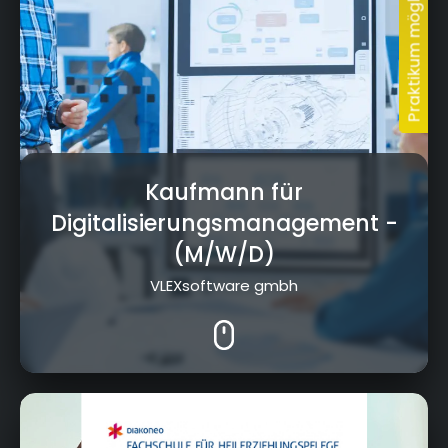
Kaufmann für
Digitalisierungsmanagement
-
(M/W/D)
VLEXsoftware gmbh
Langheinrichstr. 1, 95502 Himmelkron
Heyho!