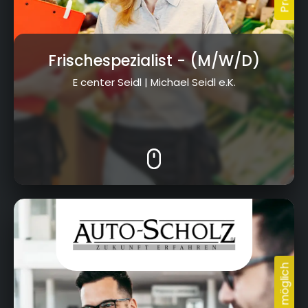
Frischespezialist
- (M/W/D)
E center Seidl | Michael Seidl e.K.
Adalbert-Raps-Straße 4 + Albert-
Ruckdeschel-Straße 31, 95326 Kulmbach