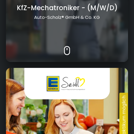
KfZ-Mechatroniker
- (M/W/D)
Auto-Scholz® GmbH & Co. KG
Am Goldenen Feld 2 & Fritz-Hornschuch-Str. 9,
95326 Kulmbach