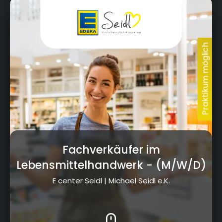
Am Goldenen Feld 2 & Fritz-Hornschuch-Str. 9,
95326 Kulmbach
Fachverkäufer im
Lebensmittelhandwerk
- (M/W/D)
E center Seidl | Michael Seidl e.K.