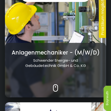
Anlagenmechaniker
- (M/W/D)
Schwender Energie- und
Gebäudetechnik GmbH & Co. KG
Bayreuth
Bayreuth
Bayreuth
Bayreuth
Bayreuth
Bayreuth
Hofer Straße 14, 95326 Kulmbach